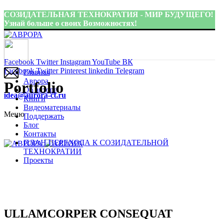
СОЗИДАТЕЛЬНАЯ ТЕХНОКРАТИЯ - МИР БУДУЩЕГО!
Узнай больше о своих Возможностях!
Присоединиться:
Facebook
Twitter
Instagram
YouTube
ВК
Facebook
Twitter
Pinterest
linkedin
Telegram
Главная
Аврора
Portfolio
Об авторе
idea@aurora-ct.ru
Книги
Видеоматериалы
Меню
Поддержать
Блог
Контакты
ПЛАН ПЕРЕХОДА К СОЗИДАТЕЛЬНОЙ
ТЕХНОКРАТИИ
Проекты
ULLAMCORPER CONSEQUAT