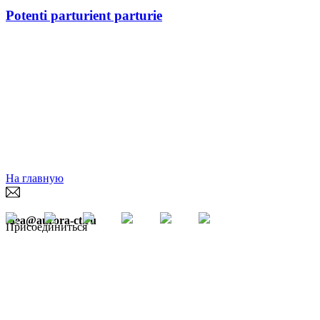
Potenti parturient parturie
На главную
idea@aurora-ct.ru
Присоединиться