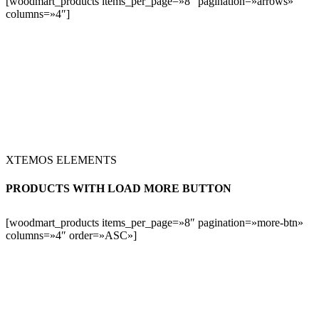
[woodmart_products items_per_page=»8″ pagination=»arrows»
columns=»4″]
XTEMOS ELEMENTS
PRODUCTS WITH LOAD MORE BUTTON
[woodmart_products items_per_page=»8″ pagination=»more-btn»
columns=»4″ order=»ASC»]