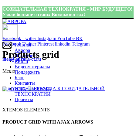
СОЗИДАТЕЛЬНАЯ ТЕХНОКРАТИЯ - МИР БУДУЩЕГО!
Узнай больше о своих Возможностях!
Присоединиться:
Facebook
Twitter
Instagram
YouTube
ВК
Facebook
Twitter
Pinterest
linkedin
Telegram
Главная
Аврора
Products grid
Об авторе
idea@aurora-ct.ru
Книги
Видеоматериалы
Меню
Поддержать
Блог
Контакты
ПЛАН ПЕРЕХОДА К СОЗИДАТЕЛЬНОЙ
ТЕХНОКРАТИИ
Проекты
XTEMOS ELEMENTS
PRODUCT GRID WITH AJAX ARROWS