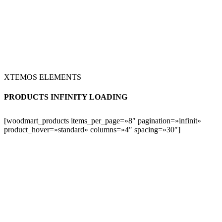
XTEMOS ELEMENTS
PRODUCTS INFINITY LOADING
[woodmart_products items_per_page=»8″ pagination=»infinit»
product_hover=»standard» columns=»4″ spacing=»30″]