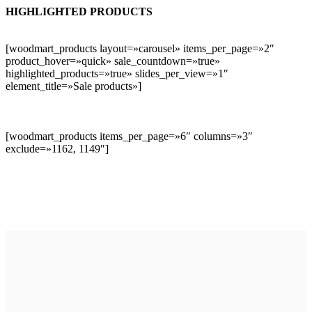
HIGHLIGHTED PRODUCTS
[woodmart_products layout=»carousel» items_per_page=»2″
product_hover=»quick» sale_countdown=»true»
highlighted_products=»true» slides_per_view=»1″
element_title=»Sale products»]
[woodmart_products items_per_page=»6″ columns=»3″
exclude=»1162, 1149″]