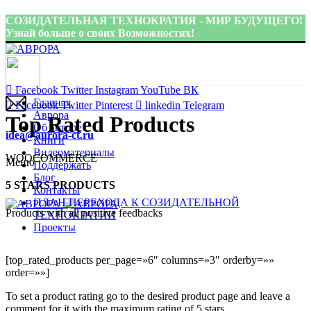
СОЗИДАТЕЛЬНАЯ ТЕХНОКРАТИЯ - МИР БУДУЩЕГО!
Узнай больше о своих Возможностях!
Присоединиться:
Facebook
Twitter
Instagram
YouTube
ВК
Главная
Facebook
Twitter
Pinterest
linkedin
Telegram
Аврора
Top Rated Products
Об авторе
idea@aurora-ct.ru
Книги
Видеоматериалы
WOOCOMMERCE
Меню
Поддержать
Блог
5 STARS PRODUCTS
Контакты
ПЛАН ПЕРЕХОДА К СОЗИДАТЕЛЬНОЙ
Products with all positive feedbacks
ТЕХНОКРАТИИ
Проекты
[top_rated_products per_page=»6″ columns=»3″ orderby=»»
order=»»]
To set a product rating go to the desired product page and leave a
comment for it with the maximum rating of 5 stars.