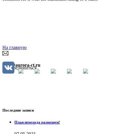
На главную
idea@aurora-ct.ru
Присоединиться
Последние записи
План перехода размещен!
07.05.2021