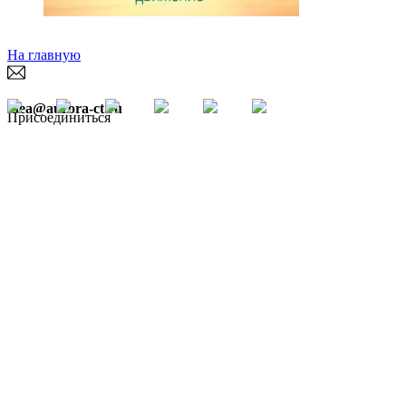
На главную
idea@aurora-ct.ru
Присоединиться