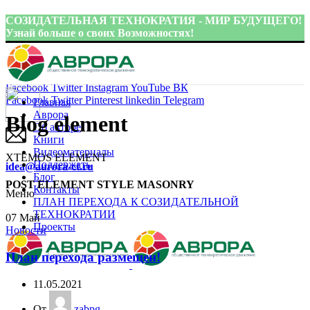
СОЗИДАТЕЛЬНАЯ ТЕХНОКРАТИЯ - МИР БУДУЩЕГО!
Узнай больше о своих Возможностях!
Присоединиться:
Facebook
Twitter
Instagram
YouTube
ВК
Facebook
Twitter
Pinterest
linkedin
Telegram
Главная
Аврора
Blog element
Об авторе
Книги
Видеоматериалы
XTEMOS ELEMENT
Поддержать
idea@aurora-ct.ru
Блог
POST ELEMENT STYLE MASONRY
Контакты
Меню
ПЛАН ПЕРЕХОДА К СОЗИДАТЕЛЬНОЙ
ТЕХНОКРАТИИ
07
Май
Проекты
Новости
План перехода размещен!
11.05.2021
От
zabpg